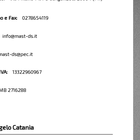
o e Fax:
0278654119
nfo@mast-ds.it
st-ds@pec.it
IVA:
13322960967
B 2716288
gelo Catania