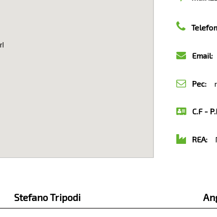
Telefon
rl
Email:
i
Pec:
ma
C.F - P.
REA:
M
Stefano Tripodi
An